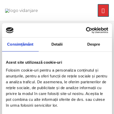
Uncategorized
Consimțământ
Detalii
Despre
Acest site utilizează cookie-uri
hello world!
Folosim cookie-uri pentru a personaliza conținutul și
1 Comment
/
Uncategorized
/ By
admin
anunțurile, pentru a oferi funcții de rețele sociale și pentru
a analiza traficul. De asemenea, le oferim partenerilor de
Welcome to WordPress. This is your first post. Edit
rețele sociale, de publicitate și de analize informații cu
or delete it, then start writing!
privire la modul în care folosiți site-ul nostru. Aceștia le
pot combina cu alte informații oferite de dvs. sau culese
în urma folosirii serviciilor lor.