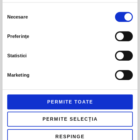
Selecția
Comuna Berceni
Necesare
consimțământului
Intrarea George Cosbuc
Nr. 3, Judet Ilfov
Preferinţe
Statistici
Marketing
meniu
Home
PERMITE TOATE
Despre noi
Servicii
PERMITE SELECȚIA
Vidanjare
Desfundare canalizare
RESPINGE